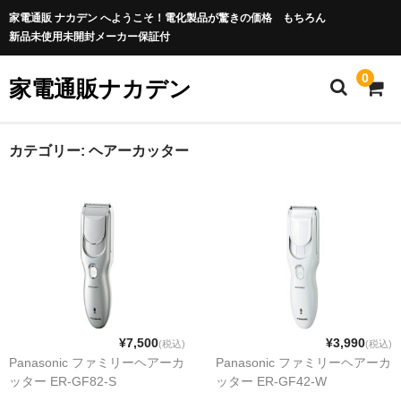
家電通販 ナカデン へようこそ！電化製品が驚きの価格 もちろん
新品未使用未開封メーカー保証付
0
家電通販ナカデン
カテゴリー:
ヘアーカッター
¥7,500
¥3,990
(税込)
(税込)
Panasonic ファミリーヘアーカ
Panasonic ファミリーヘアーカ
ッター ER-GF82-S
ッター ER-GF42-W