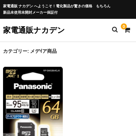
家電通販 ナカデン へようこそ！電化製品が驚きの価格 もちろん
新品未使用未開封メーカー保証付
0
家電通販ナカデン
カテゴリー:
メデｲア商品