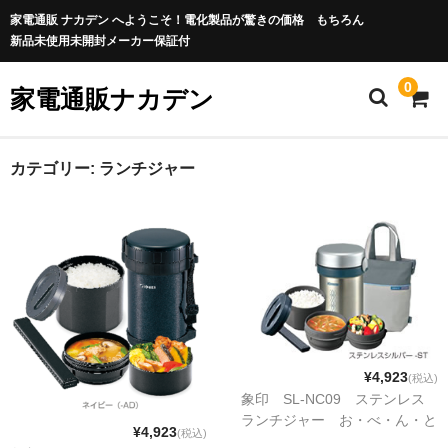
家電通販 ナカデン へようこそ！電化製品が驚きの価格 もちろん
新品未使用未開封メーカー保証付
0
家電通販ナカデン
カテゴリー:
ランチジャー
¥4,923
(税込)
象印 SL-NC09 ステンレス
ランチジャー お・べ・ん・と
¥4,923
(税込)