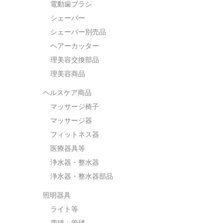
電動歯ブラシ
シェーバー
シェーバー別売品
ヘアーカッター
理美容交換部品
理美容商品
ヘルスケア商品
マッサージ椅子
マッサージ器
フィットネス器
医療器具等
浄水器・整水器
浄水器・整水器部品
照明器具
ライト等
電球・管球