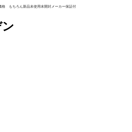
の価格 もちろん新品未使用未開封メーカー保証付
カデン