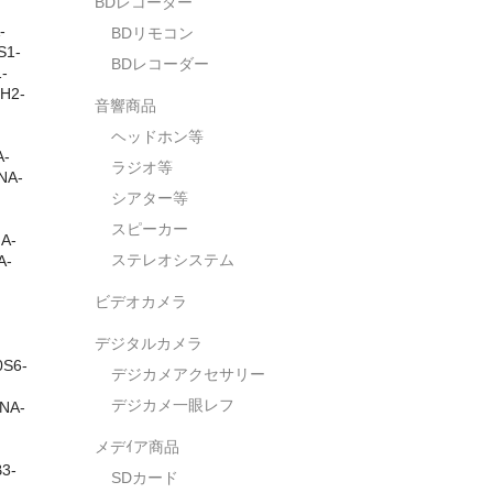
BDレコーダー
-
BDリモコン
S1-
BDレコーダー
-
H2-
音響商品
ヘッドホン等
A-
ラジオ等
NA-
シアター等
スピーカー
A-
ステレオシステム
A-
ビデオカメラ
デジタルカメラ
0S6-
デジカメアクセサリー
デジカメ一眼レフ
NA-
メデｲア商品
3-
SDカード