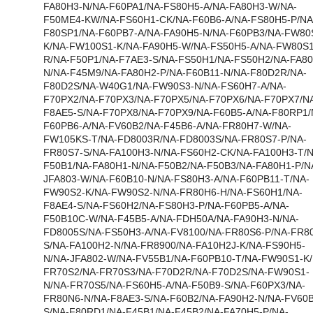
FA80H3-N/NA-F60PA1/NA-FS80H5-A/NA-FA80H3-W/NA-
F50ME4-KW/NA-FS60H1-CK/NA-F60B6-A/NA-FS80H5-P/NA
F80SP1/NA-F60PB7-A/NA-FA90H5-N/NA-F60PB3/NA-FW80
K/NA-FW100S1-K/NA-FA90H5-W/NA-FS50H5-A/NA-FW80S1
R/NA-F50P1/NA-F7AE3-S/NA-FS50H1/NA-FS50H2/NA-FA80
N/NA-F45M9/NA-FA80H2-P/NA-F60B11-N/NA-F80D2R/NA-
F80D2S/NA-W40G1/NA-FW90S3-N/NA-FS60H7-A/NA-
F70PX2/NA-F70PX3/NA-F70PX5/NA-F70PX6/NA-F70PX7/N
F8AE5-S/NA-F70PX8/NA-F70PX9/NA-F60B5-A/NA-F80RP1/
F60PB6-A/NA-FV60B2/NA-F45B6-A/NA-FR80H7-W/NA-
FW105KS-T/NA-FD8003R/NA-FD8003S/NA-FR80S7-P/NA-
FR80S7-S/NA-FA100H3-N/NA-FS60H2-CK/NA-FA100H3-T/N
F50B1/NA-FA80H1-N/NA-F50B2/NA-F50B3/NA-FA80H1-P/N
JFA803-W/NA-F60B10-N/NA-FS80H3-A/NA-F60PB11-T/NA-
FW90S2-K/NA-FW90S2-N/NA-FR80H6-H/NA-FS60H1/NA-
F8AE4-S/NA-FS60H2/NA-FS80H3-P/NA-F60PB5-A/NA-
F50B10C-W/NA-F45B5-A/NA-FDH50A/NA-FA90H3-N/NA-
FD8005S/NA-FS50H3-A/NA-FV8100/NA-FR80S6-P/NA-FR8
S/NA-FA100H2-N/NA-FR8900/NA-FA10H2J-K/NA-FS90H5-
N/NA-JFA802-W/NA-FV55B1/NA-F60PB10-T/NA-FW90S1-K/
FR70S2/NA-FR70S3/NA-F70D2R/NA-F70D2S/NA-FW90S1-
N/NA-FR70S5/NA-FS60H5-A/NA-F50B9-S/NA-F60PX3/NA-
FR80N6-N/NA-F8AE3-S/NA-F60B2/NA-FA90H2-N/NA-FV60B
S/NA-F80RD1/NA-F45B1/NA-F45B2/NA-FA70H5-P/NA-