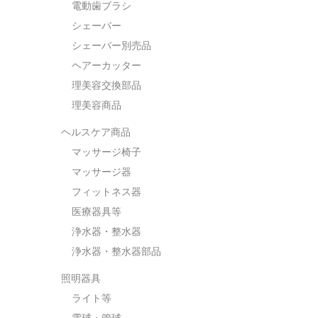
電動歯ブラシ
シェーバー
シェーバー別売品
ヘアーカッター
理美容交換部品
理美容商品
ヘルスケア商品
マッサージ椅子
マッサージ器
フィットネス器
医療器具等
浄水器・整水器
浄水器・整水器部品
照明器具
ライト等
電球・管球