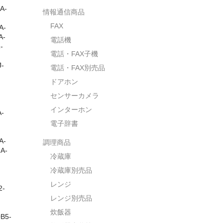
A-
情報通信商品
FAX
A-
A-
電話機
-
電話・FAX子機
-
電話・FAX別売品
ドアホン
センサーカメラ
インターホン
-
電子辞書
A-
調理商品
A-
冷蔵庫
冷蔵庫別売品
レンジ
2-
レンジ別売品
炊飯器
B5-