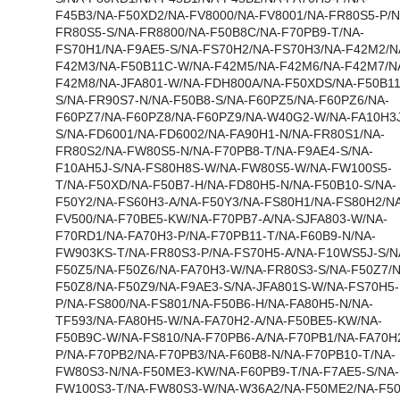
F45B3/NA-F50XD2/NA-FV8000/NA-FV8001/NA-FR80S5-P/N
FR80S5-S/NA-FR8800/NA-F50B8C/NA-F70PB9-T/NA-
FS70H1/NA-F9AE5-S/NA-FS70H2/NA-FS70H3/NA-F42M2/N
F42M3/NA-F50B11C-W/NA-F42M5/NA-F42M6/NA-F42M7/N
F42M8/NA-JFA801-W/NA-FDH800A/NA-F50XDS/NA-F50B11
S/NA-FR90S7-N/NA-F50B8-S/NA-F60PZ5/NA-F60PZ6/NA-
F60PZ7/NA-F60PZ8/NA-F60PZ9/NA-W40G2-W/NA-FA10H3J
S/NA-FD6001/NA-FD6002/NA-FA90H1-N/NA-FR80S1/NA-
FR80S2/NA-FW80S5-N/NA-F70PB8-T/NA-F9AE4-S/NA-
F10AH5J-S/NA-FS80H8S-W/NA-FW80S5-W/NA-FW100S5-
T/NA-F50XD/NA-F50B7-H/NA-FD80H5-N/NA-F50B10-S/NA-
F50Y2/NA-FS60H3-A/NA-F50Y3/NA-FS80H1/NA-FS80H2/NA
FV500/NA-F70BE5-KW/NA-F70PB7-A/NA-SJFA803-W/NA-
F70RD1/NA-FA70H3-P/NA-F70PB11-T/NA-F60B9-N/NA-
FW903KS-T/NA-FR80S3-P/NA-FS70H5-A/NA-F10WS5J-S/N
F50Z5/NA-F50Z6/NA-FA70H3-W/NA-FR80S3-S/NA-F50Z7/N
F50Z8/NA-F50Z9/NA-F9AE3-S/NA-JFA801S-W/NA-FS70H5-
P/NA-FS800/NA-FS801/NA-F50B6-H/NA-FA80H5-N/NA-
TF593/NA-FA80H5-W/NA-FA70H2-A/NA-F50BE5-KW/NA-
F50B9C-W/NA-FS810/NA-F70PB6-A/NA-F70PB1/NA-FA70H
P/NA-F70PB2/NA-F70PB3/NA-F60B8-N/NA-F70PB10-T/NA-
FW80S3-N/NA-F50ME3-KW/NA-F60PB9-T/NA-F7AE5-S/NA-
FW100S3-T/NA-FW80S3-W/NA-W36A2/NA-F50ME2/NA-F50