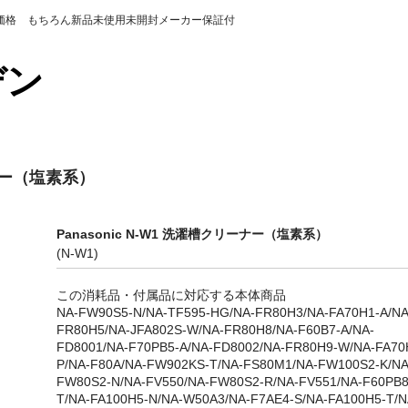
の価格 もちろん新品未使用未開封メーカー保証付
カデン
ーナー（塩素系）
Panasonic N-W1 洗濯槽クリーナー（塩素系）
(N-W1)
この消耗品・付属品に対応する本体商品
NA-FW90S5-N/NA-TF595-HG/NA-FR80H3/NA-FA70H1-A/NA
FR80H5/NA-JFA802S-W/NA-FR80H8/NA-F60B7-A/NA-
FD8001/NA-F70PB5-A/NA-FD8002/NA-FR80H9-W/NA-FA70
P/NA-F80A/NA-FW902KS-T/NA-FS80M1/NA-FW100S2-K/NA
FW80S2-N/NA-FV550/NA-FW80S2-R/NA-FV551/NA-F60PB8
T/NA-FA100H5-N/NA-W50A3/NA-F7AE4-S/NA-FA100H5-T/N