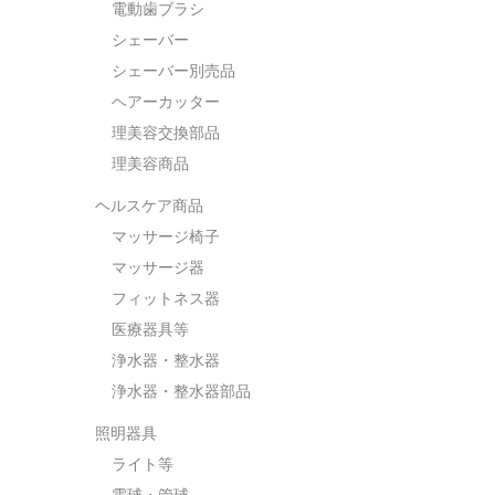
電動歯ブラシ
シェーバー
シェーバー別売品
ヘアーカッター
理美容交換部品
理美容商品
ヘルスケア商品
マッサージ椅子
マッサージ器
フィットネス器
医療器具等
浄水器・整水器
浄水器・整水器部品
照明器具
ライト等
電球・管球