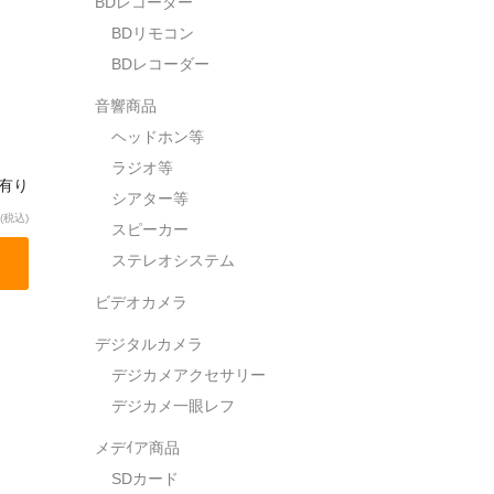
BDレコーダー
BDリモコン
BDレコーダー
音響商品
ヘッドホン等
ラジオ等
庫有り
シアター等
(税込)
スピーカー
ステレオシステム
ビデオカメラ
デジタルカメラ
デジカメアクセサリー
デジカメ一眼レフ
メデｲア商品
SDカード