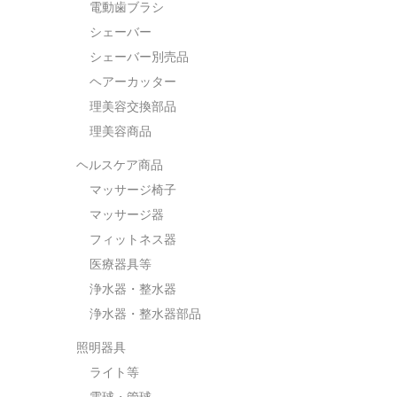
電動歯ブラシ
シェーバー
シェーバー別売品
ヘアーカッター
理美容交換部品
理美容商品
ヘルスケア商品
マッサージ椅子
マッサージ器
フィットネス器
医療器具等
浄水器・整水器
浄水器・整水器部品
照明器具
ライト等
電球・管球