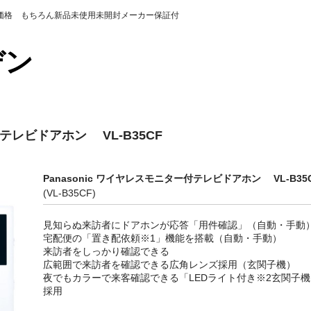
の価格 もちろん新品未使用未開封メーカー保証付
カデン
付テレビドアホン VL-B35CF
Panasonic ワイヤレスモニター付テレビドアホン VL-B35
(VL-B35CF)
見知らぬ来訪者にドアホンが応答「用件確認」（自動・手動
宅配便の「置き配依頼※1」機能を搭載（自動・手動）
来訪者をしっかり確認できる
広範囲で来訪者を確認できる広角レンズ採用（玄関子機）
夜でもカラーで来客確認できる「LEDライト付き※2玄関子機
採用