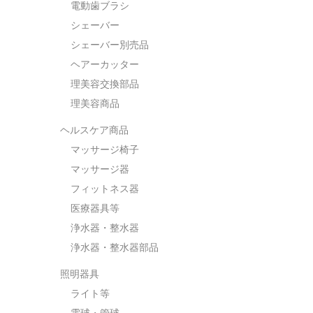
電動歯ブラシ
シェーバー
シェーバー別売品
ヘアーカッター
理美容交換部品
理美容商品
ヘルスケア商品
マッサージ椅子
マッサージ器
フィットネス器
医療器具等
浄水器・整水器
浄水器・整水器部品
照明器具
ライト等
電球・管球