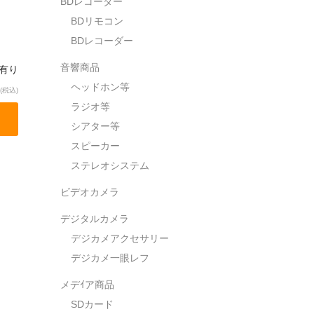
BDレコーダー
BDリモコン
BDレコーダー
音響商品
庫有り
ヘッドホン等
(税込)
ラジオ等
シアター等
スピーカー
ステレオシステム
ビデオカメラ
デジタルカメラ
デジカメアクセサリー
デジカメ一眼レフ
メデｲア商品
SDカード