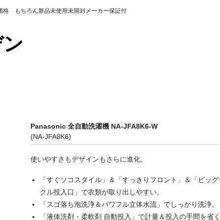
の価格 もちろん新品未使用未開封メーカー保証付
カデン
Panasonic 全自動洗濯機 NA-JFA8K6-W
(NA-JFA8K6)
使いやすさもデザインもさらに進化。
「すぐソコスタイル」＆「すっきりフロント」＆「ビッグ
クル投入口」で衣類が取り出しやすい。
「スゴ落ち泡洗浄＆パワフル立体水流」でしっかり洗浄。
「液体洗剤・柔軟剤 自動投入」で計量＆投入の手間を省