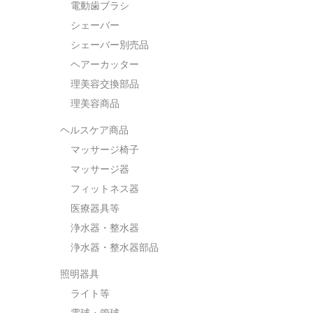
電動歯ブラシ
シェーバー
シェーバー別売品
ヘアーカッター
理美容交換部品
理美容商品
ヘルスケア商品
マッサージ椅子
マッサージ器
フィットネス器
医療器具等
浄水器・整水器
浄水器・整水器部品
照明器具
ライト等
電球・管球