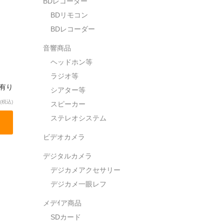
BDレコーダー
BDリモコン
BDレコーダー
音響商品
ヘッドホン等
ラジオ等
庫有り
シアター等
(税込)
スピーカー
ステレオシステム
ビデオカメラ
デジタルカメラ
デジカメアクセサリー
デジカメ一眼レフ
メデｲア商品
SDカード