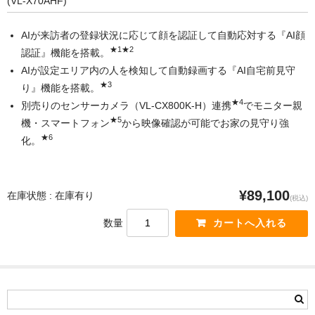
(VL-X70AHF)
AIが来訪者の登録状況に応じて顔を認証して自動応対する『AI顔
★1
★2
認証』機能を搭載。
AIが設定エリア内の人を検知して自動録画する『AI自宅前見守
★3
り』機能を搭載。
★4
別売りのセンサーカメラ（VL-CX800K-H）連携
でモニター親
★5
機・スマートフォン
から映像確認が可能でお家の見守り強
★6
化。
¥89,100
在庫状態 : 在庫有り
(税込)
数量